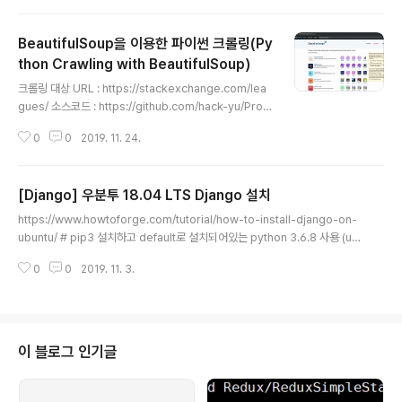
or str, list, tuple, dictionary''' oneline_for_str = "".
join((str(i) for i in range(5)))print(oneline_for_str)
BeautifulSoup을 이용한 파이썬 크롤링(Py
# expect result : "01234" oneline_for_list = list(i
for i in range(5)) # oneline_for = [i for i in range
thon Crawling with BeautifulSoup)
글 내용
(5..
크롤링 대상 URL : https://stackexchange.com/lea
gues/ 소스코드 : https://github.com/hack-yu/Prog
ramming/blob/master/python/stack_exchange_
0
0
2019. 11. 24.
emails_crawling.py hack-yu/Programming Contr
ibute to hack-yu/Programming development by
creating an account on GitHub. github.com
[Django] 우분투 18.04 LTS Django 설치
글 내용
https://www.howtoforge.com/tutorial/how-to-install-django-on-
ubuntu/ # pip3 설치하고 default로 설치되어있는 python 3.6.8 사용 (ub
untu 18은 python3이 기본으로 설치되어있음) ## ln -s /usr/bin/python
0
0
2019. 11. 3.
3 /usr/bin/python ln -s /usr/bin/pip3 /usr/bin/pip ## pip install virt
ualenv pip install django ## 위의 명령어대로 하면 최신버전 장고가 설치
됨. 가상환경에서 django 안정버전인 2.0.5 설치 해도됨 pip install Django
==2.0.5 ## django 설치 확인 django-admin --version # 가상..
이 블로그 인기글