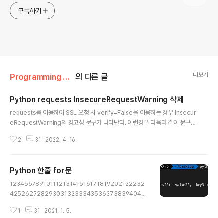
구독하기
더보기
Programming Language/Python
의 다른 글
Python requests InsecureRequestWarning 삭제
글 내용
requests를 이용하여 SSL 요청 시 verify=False을 이용하는 경우 Insecur
eRequestWarning의 경고성 문구가 나타난다. 이런경우 다음과 같이 문구를
추가하면 나타나지 않는다. 예전부터 애용을 했지만, 매번 사용할 때 마다 검색
2
31
2022. 4. 16.
하는데 이참에 블로그에 글도 남길겸 해당 내용을 작성해본다. 1 2 3 4 import
requests from requests.packages.urllib3.exceptions import Inse
cureRequestWarning requests.packages.urllib3.disable_warning
Python 한줄 for문
s(InsecureRequestWarning) Colored by Color Scripter cs
글 내용
12345678910111213141516171819202122232
425262728293031323334353637383940414
2# _*_ coding:utf-8 _*_ '''for i in [][] is iterable ty
1
31
2021. 1. 5.
pe data ==> string, list, tuple, dictionaryoneline f