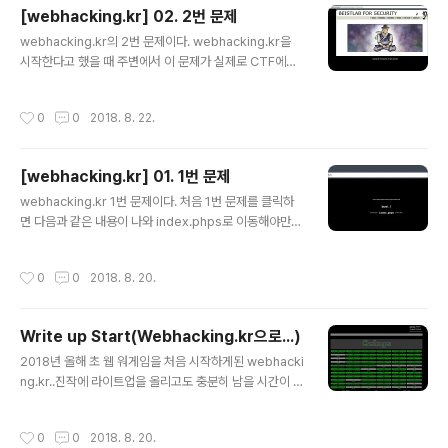
[webhacking.kr] 02. 2번 문제
글 내용
webhacking.kr의 2번 문제이다. webhacking.kr을
시작한다고 했을 때 주변에서 이 문제가 실제로 CTF에서
도 나왔을 정도로 잘 만들어진 문제(어느 CTF에서 나왔는
지는 모름)이고 괜찮은 내용을 다루고 있다고 익히들었다.
작성시간
0
0
2018. 8. 22.
물론 현재 작성하고 있을 때보다 이전에 해결한 문제이지
만 현재 이 게시글을 쓰면서 되돌아보니 재미있고, 잘 만들
어진 문제라고 하는게 어느정도 이해가 되니 흐뭇하다. 간
[webhacking.kr] 01. 1번 문제
단하게 얘기하면 해당 문제는 블라인드 SQL Injection라
글 내용
고 단정 짓기에는 그렇지만 나는 Blind SQL Injection 문
webhacking.kr 1번 문제이다. 처음 1번 문제를 클릭하
제라고 생각하고 문제를 해결하였다. 먼저 SQL Injection
면 다음과 같은 내용이 나와 index.phps로 이동해야만
이 가능한 포인트 부분으로 페이지를 접속하면 쿠키 time
할 것 같다. index.phps로 이동하면 간단한 문제의 소스
의 존재와 문제 메인 페이지의 소스보기를 통해 타임 ..
코드가 나온다. 문제를 보면 간단히 if문 3개를 보면 된다.
작성시간
0
0
2018. 8. 20.
첫번째 if문 user_lv의 값이 0~9 사이의 값인 경우 user
_lv 쿠키 값은 1로 설정두번째 if문 user_lv의 값이 6 이상
의 값인 경우 user_lv 쿠키 값은 1로 설정세번째 if문 use
Write up Start(Webhacking.kr으로...)
r_lv의 값이 5이상이면 문제해결 해당 소스를 보는 상황이
글 내용
면 페이지 접속이후 쿠키 값이 설정이 되었고 쿠키 값을 확
2018년 올해 초 웹 워게임을 처음 시작하게된 webhacki
인해보면 user_lv의 값이 1인 것을 확인할 수 있다. (크롬
ng.kr..진작에 라이트업을 올리고도 충분히 남을 시간이 지
의 EditThisCookie를 사용하였다.) 세번째 if문을 보면 u
났지만, 사실 글쓰기에 익숙하지 않던 내가 선뜻 블로그를
ser_..
해야겠다고 다짐만 했고 쓰지는 못했다... 반성... 오늘부터
작성시간
0
0
2018. 8. 20.
그동안 풀어왔던, 또는 현재 진행하고 있는 워게임(Web