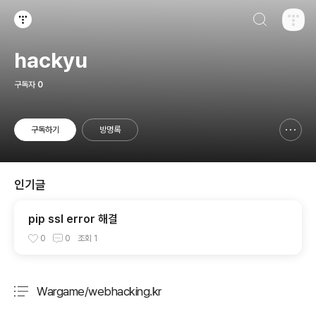
검색하기
티스토리
hackyu
구독자
0
구독하기
방명록
신고하기 레이어
열기
인기글
pip ssl error 해결
0
0
조회
1
Wargame/webhacking.kr
분류 전체보기
주요 글 목록