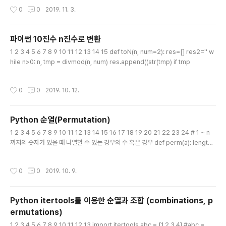
on ln -s /usr/bin/pip3 /usr/bin/pip ## pip install virtualenv pip install dj
작성시간
0
0
2019. 11. 3.
ango ## 위의 명령어대로 하면 최신버전 장고가 설치됨. 가상환경에서 django 안
정버전인 2.0.5 설치 해도됨 pip install Django==2.0.5 ## django 설치 확인
django-admin --version # 가상..
파이썬 10진수 n진수로 변환
글 내용
1 2 3 4 5 6 7 8 9 10 11 12 13 14 15 def toN(n, num=2): res=[] res2='' w
hile n>0: n, tmp = divmod(n, num) res.append((str(tmp) if tmp
작성시간
0
0
2019. 10. 12.
Python 순열(Permutation)
글 내용
1 2 3 4 5 6 7 8 9 10 11 12 13 14 15 16 17 18 19 20 21 22 23 24 # 1 ~ n
까지의 숫자가 있을 때 나열할 수 있는 경우의 수 혹은 경우 def perm(a): length
= len(a) if length == 1: return [a] else: result = [] for i in a: b = a.copy()
b.remove(i) b.sort() for j in perm(b): j.insert(0, i) if j not in result: result.
작성시간
0
0
2019. 10. 9.
append(j) return result if __name__ == "__main__": num = int(input('1부
터 n까지 자연수를 나열하는 순열을 구합니다. n 을 입력하세요 : ')) a..
Python itertools를 이용한 순열과 조합 (combinations, p
ermutations)
글 내용
1 2 3 4 5 6 7 8 9 10 11 12 13 import itertools abc = [1,2,3,4] #abc =