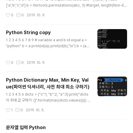
['a','b','c','d'] b = itertools.permutations(abc, 3) #target, length(Non-Es
sential) for i in b: #i = list(i) print(list(i)) b = itertools.combinations(abc,
작성시간
0
0
2019. 10. 9.
2) #target, length(Essential) for i in b: #i = list(i) print(list(i))
Python String copy
글 내용
1 2 3 4 5 6 7 8 9 # variable a and b id equal a =
"python" b = a print(id(a)) print(id(b),"\n") b = (a
+".")[:-1] # python string slice print(id(a)) print(id
(b))
작성시간
0
0
2019. 10. 9.
Python Dictionary Max, Min Key, Val
ue(파이썬 딕셔너리, 사전 최대 최소 구하기)
글 내용
1 2 3 4 5 6 dicts = {"c":1, "b":2, "a":3} print("dicts
의 최대 값 구하기: {}".format(max(dicts.values()))) p
rint("dicts의 최소 값 구하기: {}".format(min(dicts.val
작성시간
1
0
2019. 10. 5.
ues()))) print("dits의 최대 값을 가지는 key 구하기: {}".
format(max(dicts, key=dicts.get))) print("dits의
최소 값을 가지는 key 구하기: {}".format(min(dicts, ke
문자열 입력 Python
y=dicts.get))) cs
글 내용