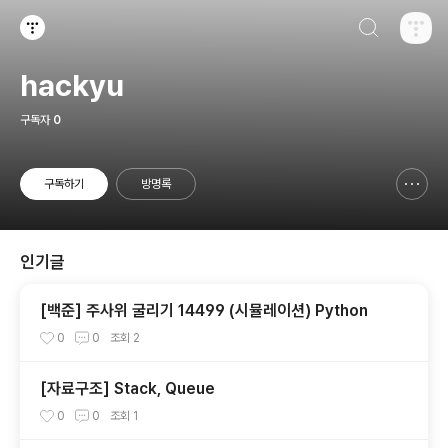
검색하기
티스토리
hackyu
구독자
0
구독하기
방명록
신고하기 레이어
열기
인기글
[백준] 주사위 굴리기 14499 (시뮬레이션) Python
0
0
조회
2
[자료구조] Stack, Queue
0
0
조회
1