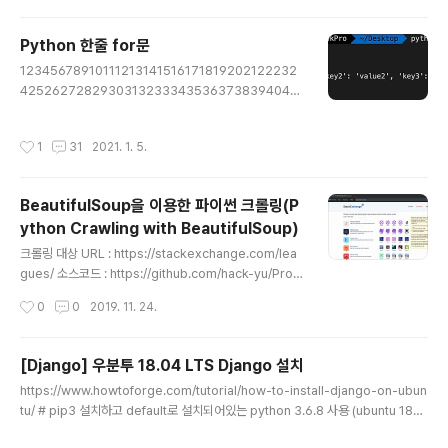
g requests.packages.urllib3.disable_warnings(InsecureRequestWar
ning) Colored by Color Scripter cs
Python 한줄 for문
글 내용
12345678910111213141516171819202122232
425262728293031323334353637383940414
2# _*_ coding:utf-8 _*_ '''for i in [][] is iterable ty
pe data ==> string, list, tuple, dictionaryoneline f
작성시간
1
31
2021. 1. 5.
or str, list, tuple, dictionary''' oneline_for_str = "".
join((str(i) for i in range(5)))print(oneline_for_str)
# expect result : "01234" oneline_for_list = list(i
BeautifulSoup을 이용한 파이썬 크롤링(P
for i in range(5)) # oneline_for = [i for i in range
ython Crawling with BeautifulSoup)
(5..
글 내용
크롤링 대상 URL : https://stackexchange.com/lea
gues/ 소스코드 : https://github.com/hack-yu/Prog
ramming/blob/master/python/stack_exchange_
작성시간
0
0
2019. 11. 24.
emails_crawling.py hack-yu/Programming Contr
ibute to hack-yu/Programming development by
creating an account on GitHub. github.com
[Django] 우분투 18.04 LTS Django 설치
글 내용
https://www.howtoforge.com/tutorial/how-to-install-django-on-ubun
tu/ # pip3 설치하고 default로 설치되어있는 python 3.6.8 사용 (ubuntu 18은
python3이 기본으로 설치되어있음) ## ln -s /usr/bin/python3 /usr/bin/pyth