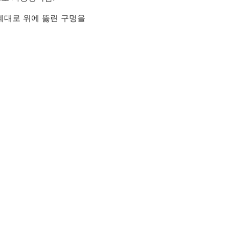
례대로 위에 뚫린 구멍을