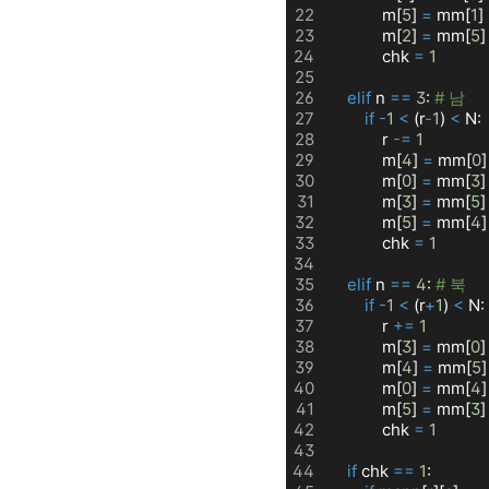
22
            m[
5
] 
=
 mm[
1
]
23
            m[
2
] 
=
 mm[
5
]
24
            chk 
=
1
25
26
elif
 n 
=
=
3
: 
# 남
27
if
-
1
<
 (r
-
1
) 
<
 N:
28
            r 
-
=
1
29
            m[
4
] 
=
 mm[
0
]
30
            m[
0
] 
=
 mm[
3
]
31
            m[
3
] 
=
 mm[
5
]
32
            m[
5
] 
=
 mm[
4
]
33
            chk 
=
1
34
35
elif
 n 
=
=
4
: 
# 북
36
if
-
1
<
 (r
+
1
) 
<
 N:
37
            r 
+
=
1
38
            m[
3
] 
=
 mm[
0
]
39
            m[
4
] 
=
 mm[
5
]
40
            m[
0
] 
=
 mm[
4
]
41
            m[
5
] 
=
 mm[
3
]
42
            chk 
=
1
43
44
if
 chk 
=
=
1
: