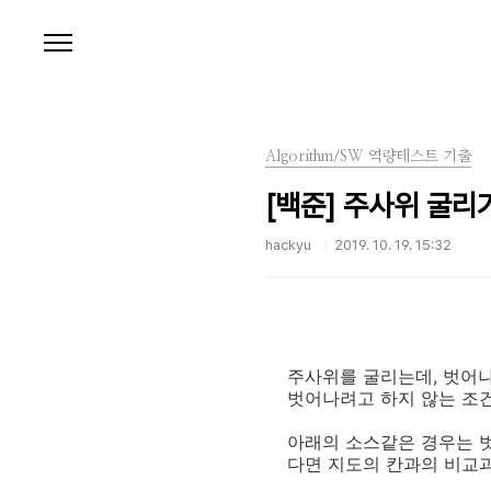
본문 바로가기
Algorithm/SW 역량테스트 기출
[백준] 주사위 굴리기
hackyu
2019. 10. 19. 15:32
주사위를 굴리는데, 벗어
벗어나려고 하지 않는 조건일
아래의 소스같은 경우는 벗
다면 지도의 칸과의 비교과