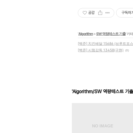
공감
구독하
'
Algorithm
>
SW 역량테스트 기출
' 카
[백준] 치킨배달 15686 (브루트포스)
[백준] 시험감독 13458(구현)
(0)
'Algorithm/SW 역량테스트 기출