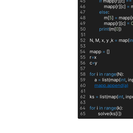
45
if
 mapp[r][c] 
=
=
46
            mapp[r][c] 
=
 
47
else
:
48
            m[
5
] 
=
 mapp[r
49
            mapp[r][c] 
=
50
print
(m[
0
])
51
52
N, M, x, y ,k 
=
 map(
in
53
54
mapp 
=
 []
55
r
=
x
56
c
=
y
57
58
for
 i 
in
range
(N):
59
    a 
=
 list(map(
int
, in
60
mapp.append(a)
61
62
ks 
=
 list(map(
int
, inp
63
64
for
 i 
in
range
(k):
65
       solve(ks[i])