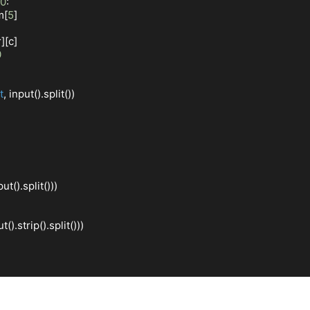
0
:
m[
5
]
][c]
0
t
, input().split())
put().split()))
ut().strip().split()))