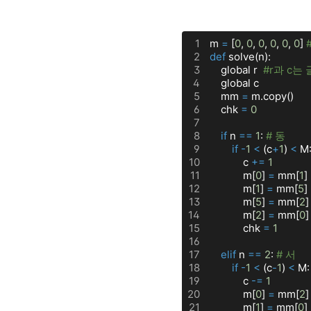
1
m 
=
 [
0
, 
0
, 
0
, 
0
, 
0
, 
0
] 
#
2
def
 solve(n):
3
    global r  
#r과 c
4
    global c
5
    mm 
=
 m.copy()
6
    chk 
=
0
7
8
if
 n 
=
=
1
: 
# 동
9
if
-
1
<
 (c
+
1
) 
<
 M
10
            c 
+
=
1
11
            m[
0
] 
=
 mm[
1
]
12
            m[
1
] 
=
 mm[
5
]
13
            m[
5
] 
=
 mm[
2
]
14
            m[
2
] 
=
 mm[
0
]
15
            chk 
=
1
16
17
elif
 n 
=
=
2
: 
# 서
18
if
-
1
<
 (c
-
1
) 
<
 M:
19
            c 
-
=
1
20
            m[
0
] 
=
 mm[
2
]
21
            m[
1
] 
=
 mm[
0
]