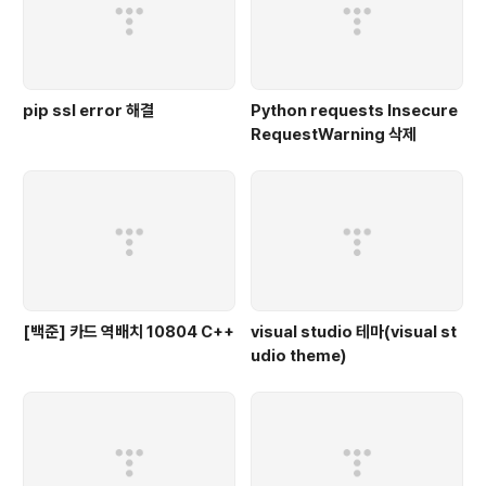
pip ssl error 해결
Python requests Insecure
RequestWarning 삭제
[백준] 카드 역배치 10804 C++
visual studio 테마(visual st
udio theme)