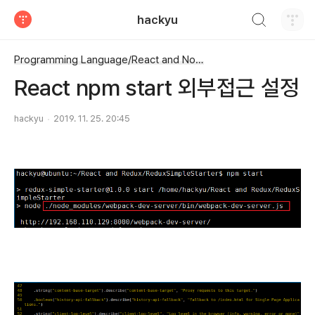
검색하기
hackyu
티스토리
Programming Language/React and Node JS
React npm start 외부접근 설정
hackyu
2019. 11. 25. 20:45