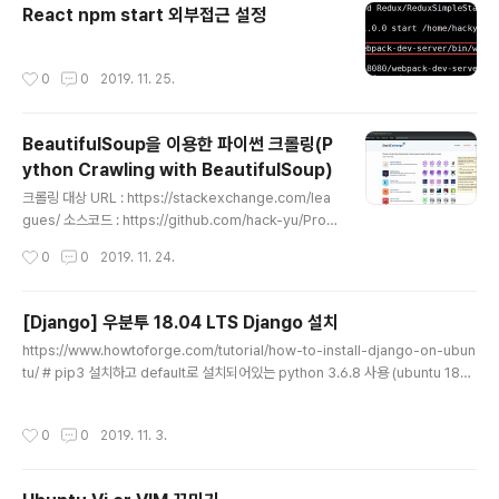
React npm start 외부접근 설정
작성시간
0
0
2019. 11. 25.
BeautifulSoup을 이용한 파이썬 크롤링(P
ython Crawling with BeautifulSoup)
글 내용
크롤링 대상 URL : https://stackexchange.com/lea
gues/ 소스코드 : https://github.com/hack-yu/Prog
ramming/blob/master/python/stack_exchange_
작성시간
0
0
2019. 11. 24.
emails_crawling.py hack-yu/Programming Contr
ibute to hack-yu/Programming development by
creating an account on GitHub. github.com
[Django] 우분투 18.04 LTS Django 설치
글 내용
https://www.howtoforge.com/tutorial/how-to-install-django-on-ubun
tu/ # pip3 설치하고 default로 설치되어있는 python 3.6.8 사용 (ubuntu 18은
python3이 기본으로 설치되어있음) ## ln -s /usr/bin/python3 /usr/bin/pyth
on ln -s /usr/bin/pip3 /usr/bin/pip ## pip install virtualenv pip install dj
작성시간
0
0
2019. 11. 3.
ango ## 위의 명령어대로 하면 최신버전 장고가 설치됨. 가상환경에서 django 안
정버전인 2.0.5 설치 해도됨 pip install Django==2.0.5 ## django 설치 확인
django-admin --version # 가상..