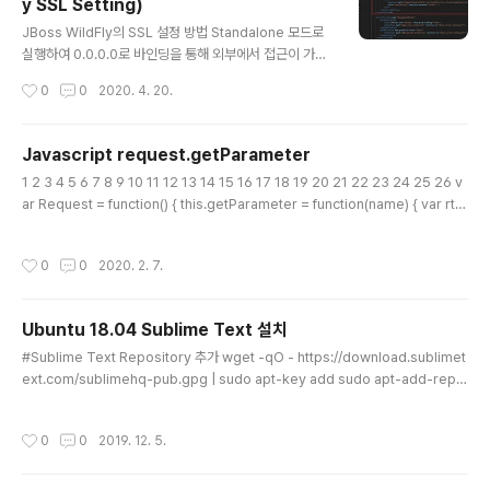
y SSL Setting)
글 내용
JBoss WildFly의 SSL 설정 방법 Standalone 모드로
실행하여 0.0.0.0로 바인딩을 통해 외부에서 접근이 가능
하도록 할 수 있다. 설명은 첨부 사진 내 포함되어 있으므로
작성시간
0
0
2020. 4. 20.
생략한다.
Javascript request.getParameter
글 내용
1 2 3 4 5 6 7 8 9 10 11 12 13 14 15 16 17 18 19 20 21 22 23 24 25 26 v
ar Request = function() { this.getParameter = function(name) { var rtn
val = ''; var nowAddress = unescape(location.href); var parameters =
(nowAddress.slice(nowAddress.indexOf('?') + 1, nowAddress.lengt
작성시간
0
0
2020. 2. 7.
h)).split('&'); for (var i = 0; i
Ubuntu 18.04 Sublime Text 설치
글 내용
#Sublime Text Repository 추가 wget -qO - https://download.sublimet
ext.com/sublimehq-pub.gpg | sudo apt-key add sudo apt-add-repo
sitory "deb https://download.sublimetext.com/ apt/stable/" #Sublime
Text 설치 sudo apt install sublime-text
작성시간
0
0
2019. 12. 5.