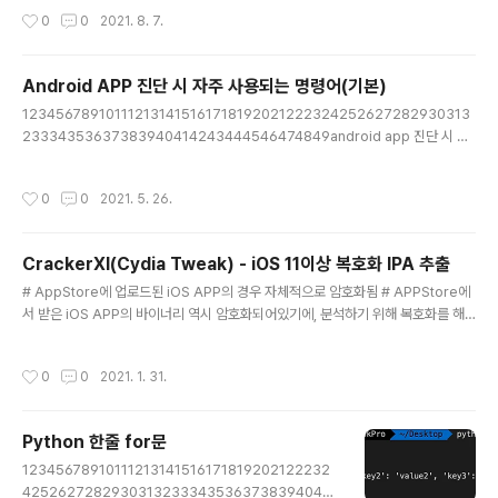
prise softwares. Sign into your Visual Studio (MSDN) subscription her
작성시간
0
0
2021. 8. 7.
e. visualstudio.microsoft.com visual studio의 경우 최신버전은 다운로드 페
이지에서 바로바로 다운로드 할 수 있는데, 새로 설치 및 세팅하는 환경에서 이전 버
전을 설치할 때 위 경로에서 이전버전의 vi..
Android APP 진단 시 자주 사용되는 명령어(기본)
글 내용
123456789101112131415161718192021222324252627282930313
23334353637383940414243444546474849android app 진단 시 자
주사용되는 명령어 [apktool, sign]java -jar apktool d -r [apk]java -jar apk
tool d [apk]java -jar apktool b [폴더] -o [만들이름.apk]java -jar signapk.
작성시간
0
0
2021. 5. 26.
jar testkey.x509.pem testkey.pk8 [서명할 APK 이름] [서명 후의 APK 명]
[액티비티 호출]현재 액티비티nox_adb shell "dumpsys window windows"
| grep -E "mCurrentFouce|mFocusedApp"adb s..
CrackerXI(Cydia Tweak) - iOS 11이상 복호화 IPA 추출
글 내용
# AppStore에 업로드된 iOS APP의 경우 자체적으로 암호화됨 # APPStore에
서 받은 iOS APP의 바이너리 역시 암호화되어있기에, 분석하기 위해 복호화를 해
야함. # 설치된 APP의 복호화 및 IPA를 추출하여 바이너리 분석을 해야함. # iOS 1
1이상부터 Clutch를 사용할 수 없음. # fridump, bfinject(iOS 11버전용)을 통해 I
작성시간
0
0
2021. 1. 31.
PA를 추출이 가능한 것을 찾아서 알게 된 이후 실제 시도하여 IPA를 추출한 결과 바
이너리의 복호화가 되어 분석은 가능하였으나, 바이너리 패치를 하여도 해당 바이너
리를 정상적으로 사용할 수가 없었다.(위 툴들도 추출한 ipa 내 바이너리를 변경없이
Python 한줄 for문
실행권한을 준 이후 테스트를 하여 해당 바이너리를 정상적으로 사용할 수 있는지 없
글 내용
는지 알..
12345678910111213141516171819202122232
425262728293031323334353637383940414