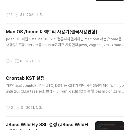
2# _*_ coding:utf-8 _*_ '''for i in [][] is iterable ty
pe data ==> string, list, tuple, dictionaryoneline f
작성시간
1
31
2021. 1. 5.
or str, list, tuple, dictionary''' oneline_for_str = "".
join((str(i) for i in range(5)))print(oneline_for_str)
# expect result : "01234" oneline_for_list = list(i
Mac OS /home 디렉토리 사용기(결국사용안함)
for i in range(5)) # oneline_for = [i for i in range
글 내용
(5..
[Mac OS 버전 Catalina 10.15.7] 결론부터 말하자면 mac os에서는 /home을
사용않기로함. server를 ubuntu로 자주 사용한다.(aws, vagrant, vm…) mac o
s에서의 환경과 ubuntu 개발 및 필요한 라이브러리, 모듈 등 환경을 맞추어 linux로
올릴 시 디렉토리 내 참조하는 파일 및 덤프하거나 덤프한 데이터를 불러오거나 등의
작성시간
1
0
2021. 1. 3.
작업을 할 때 동일한 디렉토리명에서 작업을 하면 좋겠다고 생각했다. 그래서 ‘/hom
e/hackyu/작업명디렉토리’ 와 같이 mac에서 작업하고 그대로 ubuntu 서버의 /h
ome/hackyu에서 사용할 수 있으면 좋겠다라고 생각했다. 하지만, Mac os는 기
Crontab KST 설정
본적으로 /home 디렉토리는 실제 /System/Volumes/Data..
글 내용
기본적으로 ubuntu의 경우 UTC, DST 등 KST가 아닌 시간설정이 되어 있다. (ub
untu 20) CLI로 tzselect, 편집기(vi, vim, gedit 등)를 통해 .bashrc or .zshrc
에 TZ='Asia/Seoul'; export TZ와 같이 세팅하여 다시 CLI에서 date를 하여 K
ST가 설정되는 것을 확인할 수 있을 것이다. 리눅스 환경에서 작업 스케줄러로 사용
작성시간
0
0
2021. 1. 3.
되는 crontab의 경우 KST로 설정하여도 설정한 시간대에 실행이 되지 않는다면, c
rontab의 경우 이전 UTC, DST 등의 시간으로 설정이 되어 있기에 원하는 KST
시간대에 동작을 안할 수 있다. 이런 경우 다음과 같이 문제를 해결할 수 있다. $ su
JBoss Wild Fly SSL 설정 (JBoss WildFl
do dpkg-reconfigure tzdata #..