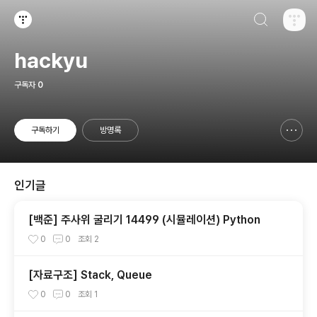
검색하기
티스토리
hackyu
구독자
0
구독하기
방명록
신고하기 레이어
열기
인기글
[백준] 주사위 굴리기 14499 (시뮬레이션) Python
0
0
조회
2
[자료구조] Stack, Queue
0
0
조회
1