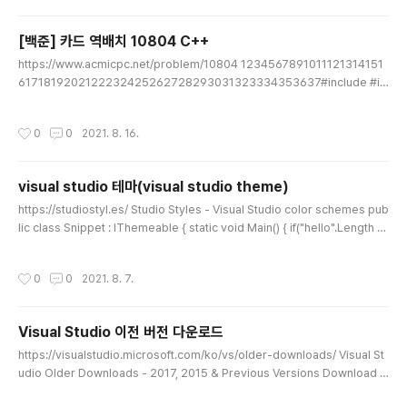
g requests.packages.urllib3.disable_warnings(InsecureRequestWar
ning) Colored by Color Scripter cs
[백준] 카드 역배치 10804 C++
글 내용
https://www.acmicpc.net/problem/10804 1234567891011121314151
6171819202122232425262728293031323334353637#include #in
clude using namespace std; int main(){ ios::sync_with_stdio(false); ci
n.tie(NULL); vector v; int array1[21] = {0,1,2,3,4,5,6,7,8,9,10,11,12,13,14,1
작성시간
0
0
2021. 8. 16.
5,16,17,18,19,20}; int A, B; int temp; for (int cnt = 0; cnt > A >> B; for (int i
= A; i
visual studio 테마(visual studio theme)
글 내용
https://studiostyl.es/ Studio Styles - Visual Studio color schemes pub
lic class Snippet : IThemeable { static void Main() { if("hello".Length <
(43 ^ 2)) new Uri("http://there.com"); } } studiostyl.es visual studio 테마
설정 파일 다운로드 받아 사용할 수 있는 곳
작성시간
0
0
2021. 8. 7.
Visual Studio 이전 버전 다운로드
글 내용
https://visualstudio.microsoft.com/ko/vs/older-downloads/ Visual St
udio Older Downloads - 2017, 2015 & Previous Versions Download p
revious versions of Visual Studio Community, Professional, and Enter