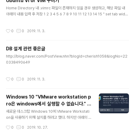
Ubuntu Vi or VIM 꾸미기
글 내용
Home Directory 내 .vimrc 파일이 존재하지 않을 경우 생성하고, 해당 파일 내
아래의 내용 입력 후 저장 1 2 3 4 5 6 7 8 9 10 11 12 13 14 15 " set tab width
set ts=4 " set shift width set sw=4 " search highlight set hlsearch " lin
e number set nu " color scheme colo desert " Syntax Highlighting sy
작성시간
0
0
2019. 11. 3.
ntax on
DB 설계 관련 좋은글
글 내용
http://blog.naver.com/PostView.nhn?blogId=cherish1058&logNo=22
0338490649
작성시간
0
0
2019. 11. 3.
Windows 10 "VMware workstation p
ro은 windows에서 실행할 수 없습니다." 해
글 내용
결
새로운 데스크탑 Windows 10에 VMware Workstati
on을 사용하기 위해 설치를 하려고 했다. 하지만 아래의 문
구처럼 실행할 수 없다고 나왔다. 문제해결을 위해 같은 경
작성시간
0
0
2019. 10. 27.
험을 해본 사람이 작성한 글을 찾아 보았고 제어판에서 Mi