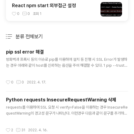
React npm start 외부접근 설정
0
0
조회
1
분류 전체보기
주요 글 목록
pip ssl error 해결
글 내용
방화벽과 프록시 등의 이슈로 pip를 이용하여 설치 등 진행 시 SSL Error가 발생하
는 경우 아래와 같이 host를 신뢰하는 옵션을 주어 해결할 수 있다. 1 pip --truste
d-host pypi.org --trusted-host files.pythonhosted.org install cs
작성시간
0
0
2022. 4. 17.
Python requests InsecureRequestWarning 삭제
글 내용
requests를 이용하여 SSL 요청 시 verify=False을 이용하는 경우 InsecureRe
questWarning의 경고성 문구가 나타난다. 이런경우 다음과 같이 문구를 추가하면
나타나지 않는다. 예전부터 애용을 했지만, 매번 사용할 때 마다 검색하는데 이참에
블로그에 글도 남길겸 해당 내용을 작성해본다. 1 2 3 4 import requests from r
작성시간
2
31
2022. 4. 16.
equests.packages.urllib3.exceptions import InsecureRequestWarnin